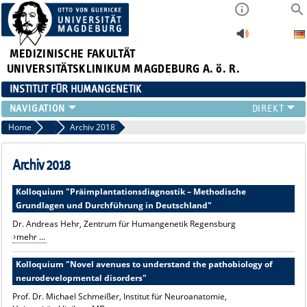
MEDIZINISCHE FAKULTÄT
UNIVERSITÄTSKLINIKUM MAGDEBURG A. ö. R.
INSTITUT FÜR HUMANGENETIK
INSTITUT
Home
Humangenetisches Kolloquium
Archiv 2018
PATIENTENVERSORGUNG
QUALITÄTSMANAGEMENT
Archiv 2018
PRÄANALYTIK
Kolloquium "Präimplantationsdiagnostik – Methodische
FORSCHUNG
Grundlagen und Durchführung in Deutschland"
LEHRE
Dr. Andreas Hehr, Zentrum für Humangenetik Regensburg
FORMULARE
mehr ...
Kolloquium "Novel avenues to understand the pathobiology of
neurodevelopmental disorders"
Prof. Dr. Michael Schmeißer, Institut für Neuroanatomie,