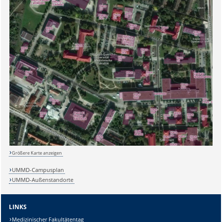
Sicherheitsabfrage:
Größere Karte anzeigen
UMMD-Campusplan
UMMD-Außenstandorte
Lösung:
LINKS
Medizinischer Fakultätentag