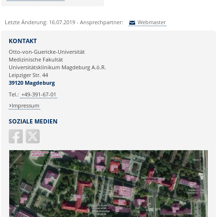
Letzte Änderung: 16.07.2019 - Ansprechpartner:
Webmaster
Sie können eine Nachricht versenden an:
Webmaster
KONTAKT
Ihre E-Mailadresse:
Otto-von-Guericke-Universität
Medizinische Fakultät
Universitätsklinikum Magdeburg A.ö.R.
Ihr Anliegen:
Leipziger Str. 44
39120 Magdeburg
Tel.:
+49-391-67-01
Impressum
SOZIALE MEDIEN