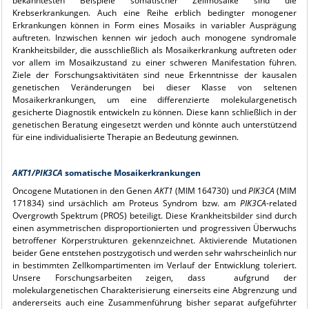
bekanntesten Beispiele somatischer Zellmosaike sind die
Krebserkrankungen. Auch eine Reihe erblich bedingter monogener
Erkrankungen können in Form eines Mosaiks in variabler Ausprägung
auftreten. Inzwischen kennen wir jedoch auch monogene syndromale
Krankheitsbilder, die ausschließlich als Mosaikerkrankung auftreten oder
vor allem im Mosaikzustand zu einer schweren Manifestation führen.
Ziele der Forschungsaktivitäten sind neue Erkenntnisse der kausalen
genetischen Veränderungen bei dieser Klasse von seltenen
Mosaikerkrankungen, um eine differenzierte molekulargenetisch
gesicherte Diagnostik entwickeln zu können. Diese kann schließlich in der
genetischen Beratung eingesetzt werden und könnte auch unterstützend
für eine individualisierte Therapie an Bedeutung gewinnen.
AKT1/PIK3CA
somatische Mosaikerkrankungen
Oncogene Mutationen in den Genen
AKT1
(MIM 164730) und
PIK3CA
(MIM
171834) sind ursächlich am Proteus Syndrom bzw. am
PIK3CA
-related
Overgrowth Spektrum (PROS) beteiligt. Diese Krankheitsbilder sind durch
einen asymmetrischen disproportionierten und progressiven Überwuchs
betroffener Körperstrukturen gekennzeichnet. Aktivierende Mutationen
beider Gene entstehen postzygotisch und werden sehr wahrscheinlich nur
in bestimmten Zellkompartimenten im Verlauf der Entwicklung toleriert.
Unsere Forschungsarbeiten zeigen, dass aufgrund der
molekulargenetischen Charakterisierung einerseits eine Abgrenzung und
andererseits auch eine Zusammenführung bisher separat aufgeführter