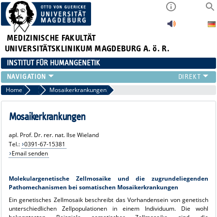
MEDIZINISCHE FAKULTÄT
UNIVERSITÄTSKLINIKUM MAGDEBURG A. ö. R.
INSTITUT FÜR HUMANGENETIK
INSTITUT
Home
Schwerpunkte
Mosaikerkrankungen
PATIENTENVERSORGUNG
QUALITÄTSMANAGEMENT
Mosaikerkrankungen
PRÄANALYTIK
apl. Prof. Dr. rer. nat. Ilse Wieland
FORSCHUNG
Tel.:
0391-67-15381
LEHRE
Email senden
FORMULARE
Molekulargenetische Zellmosaike und die zugrundeliegenden
Pathomechanismen bei somatischen Mosaikerkrankungen
Ein genetisches Zellmosaik beschreibt das Vorhandensein von genetisch
unterschiedlichen Zellpopulationen in einem Individuum. Die wohl