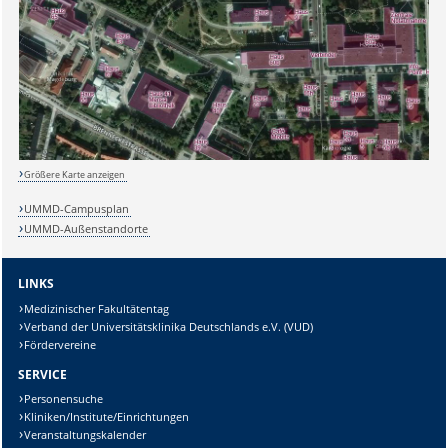
Größere Karte anzeigen
UMMD-Campusplan
Sicherheitsabfrage:
UMMD-Außenstandorte
LINKS
Medizinischer Fakultätentag
Verband der Universitätsklinika Deutschlands e.V. (VUD)
Lösung:
Fördervereine
SERVICE
Personensuche
Kliniken/Institute/Einrichtungen
Veranstaltungskalender