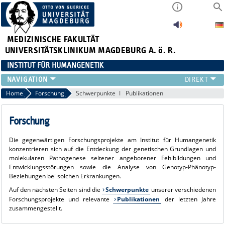
MEDIZINISCHE FAKULTÄT
UNIVERSITÄTSKLINIKUM MAGDEBURG A. ö. R.
INSTITUT FÜR HUMANGENETIK
INSTITUT
Home
Forschung
Schwerpunkte
Publikationen
PATIENTENVERSORGUNG
QUALITÄTSMANAGEMENT
Forschung
PRÄANALYTIK
Die gegenwärtigen Forschungsprojekte am Institut für Humangenetik
FORSCHUNG
konzentrieren sich auf die Entdeckung der genetischen Grundlagen und
LEHRE
molekularen Pathogenese seltener angeborener Fehlbildungen und
Entwicklungsstörungen sowie die Analyse von Genotyp-Phänotyp-
FORMULARE
Beziehungen bei solchen Erkrankungen.
Auf den nächsten Seiten sind die
Schwerpunkte
unserer verschiedenen
Forschungsprojekte und relevante
Publikationen
der letzten Jahre
zusammengestellt.