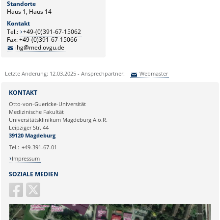
Standorte
Haus 1, Haus 14
Kontakt
Tel.:
+49-(0)391-67-15062
Fax: +49-(0)391-67-15066
ihg@med.ovgu.de
Letzte Änderung: 12.03.2025 - Ansprechpartner:
Webmaster
Sie können eine Nachricht versenden an:
Webmaster
KONTAKT
Ihre E-Mailadresse:
Otto-von-Guericke-Universität
Medizinische Fakultät
Universitätsklinikum Magdeburg A.ö.R.
Ihr Anliegen:
Leipziger Str. 44
39120 Magdeburg
Tel.:
+49-391-67-01
Impressum
SOZIALE MEDIEN