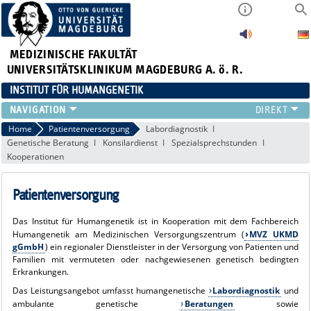
MEDIZINISCHE FAKULTÄT
UNIVERSITÄTSKLINIKUM MAGDEBURG A. ö. R.
INSTITUT FÜR HUMANGENETIK
INSTITUT
Home
Patientenversorgung
Labordiagnostik
Genetische Beratung
Konsilardienst
Spezialsprechstunden
PATIENTENVERSORGUNG
Kooperationen
QUALITÄTSMANAGEMENT
PRÄANALYTIK
Patientenversorgung
FORSCHUNG
LEHRE
Das Institut für Humangenetik ist in Kooperation mit dem Fachbereich
FORMULARE
Humangenetik am Medizinischen Versorgungszentrum (
MVZ UKMD
gGmbH
) ein regionaler Dienstleister in der Versorgung von Patienten und
Familien mit vermuteten oder nachgewiesenen genetisch bedingten
Erkrankungen.
Das Leistungsangebot umfasst humangenetische
Labordiagnostik
und
ambulante genetische
Beratungen
sowie