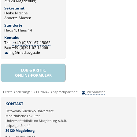
39120 Magdeburg
Sekretariat
Heike Nitsche
Annette Marten
Standorte
Haus 1, Haus 14
Kontakt
Tel.:
+49-(0)391-67-15062
Fax: +49-(0)391-67-15066
ihg@med.ovgu.de
LOB & KRITIK:
ONLINE-FORMULAR
Letzte Änderung: 13.11.2024 - Ansprechpartner:
Webmaster
Sie können eine Nachricht versenden an:
Webmaster
KONTAKT
Ihre E-Mailadresse:
Otto-von-Guericke-Universität
Medizinische Fakultät
Universitätsklinikum Magdeburg A.ö.R.
Ihr Anliegen:
Leipziger Str. 44
39120 Magdeburg