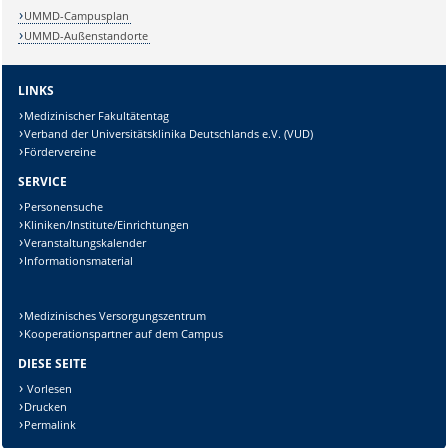
UMMD-Campusplan
UMMD-Außenstandorte
Sicherheitsabfrage:
LINKS
Medizinischer Fakultätentag
Verband der Universitätsklinika Deutschlands e.V. (VUD)
Fördervereine
SERVICE
Lösung:
Personensuche
Kliniken/Institute/Einrichtungen
Veranstaltungskalender
Informationsmaterial
Medizinisches Versorgungszentrum
Kooperationspartner auf dem Campus
DIESE SEITE
Vorlesen
Drucken
Permalink