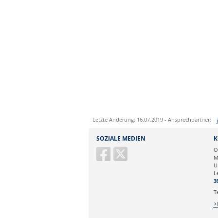
Letzte Änderung: 16.07.2019 - Ansprechpartner:
Sie können eine Nachricht versenden an:
SOZIALE MEDIEN
K
Ihre E-Mailadresse:
O
M
U
Ihr Anliegen:
L
3
T