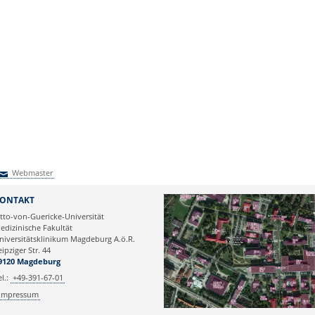
Webmaster
Webmaster
ONTAKT
tto-von-Guericke-Universität
edizinische Fakultät
niversitätsklinikum Magdeburg A.ö.R.
eipziger Str. 44
9120 Magdeburg
el.:
+49-391-67-01
Impressum