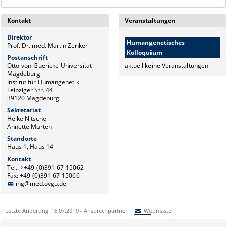
Kontakt
Veranstaltungen
Direktor
Humangenetisches
Prof. Dr. med. Martin Zenker
Kolloquium
Postanschrift
Otto-von-Guericke-Universität
aktuell keine Veranstaltungen
Magdeburg
Institut für Humangenetik
Leipziger Str. 44
39120 Magdeburg
Sekretariat
Heike Nitsche
Annette Marten
Standorte
Haus 1, Haus 14
Kontakt
Tel.:
+49-(0)391-67-15062
Fax: +49-(0)391-67-15066
ihg@med.ovgu.de
Letzte Änderung: 16.07.2019 - Ansprechpartner:
Webmaster
Sie können eine Nachricht versenden an:
Webmaster