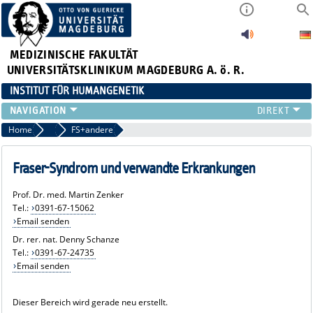
MEDIZINISCHE FAKULTÄT
UNIVERSITÄTSKLINIKUM MAGDEBURG A. ö. R.
INSTITUT FÜR HUMANGENETIK
INSTITUT
Home
Schwerpunkte
FS+andere
PATIENTENVERSORGUNG
QUALITÄTSMANAGEMENT
Fraser-Syndrom und verwandte Erkrankungen
PRÄANALYTIK
Prof. Dr. med. Martin Zenker
FORSCHUNG
Tel.:
0391-67-15062
LEHRE
Email senden
FORMULARE
Dr. rer. nat. Denny Schanze
Tel.:
0391-67-24735
Email senden
Dieser Bereich wird gerade neu erstellt.