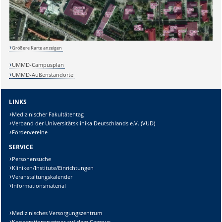
Sicherheitsabfrage:
Größere Karte anzeigen
UMMD-Campusplan
UMMD-Außenstandorte
Lösung:
LINKS
Medizinischer Fakultätentag
Verband der Universitätsklinika Deutschlands e.V. (VUD)
Fördervereine
SERVICE
Personensuche
Kliniken/Institute/Einrichtungen
Veranstaltungskalender
Informationsmaterial
Medizinisches Versorgungszentrum
Kooperationspartner auf dem Campus