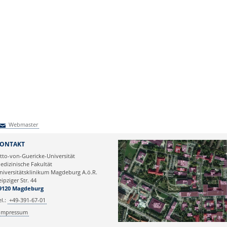
Webmaster
Webmaster
ONTAKT
tto-von-Guericke-Universität
edizinische Fakultät
niversitätsklinikum Magdeburg A.ö.R.
eipziger Str. 44
9120 Magdeburg
el.:
+49-391-67-01
Impressum