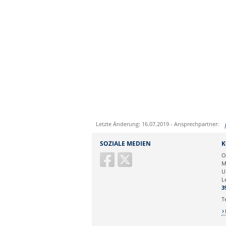
Letzte Änderung: 16.07.2019 - Ansprechpartner:
Sie können eine Nachricht versenden an:
SOZIALE MEDIEN
K
Ihre E-Mailadresse:
O
M
U
Ihr Anliegen:
L
3
T